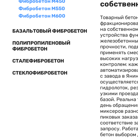
Фибробетон М450
собственн
Фибробетон М550
Фибробетон М600
Товарный бетон
фракционирован
на собственном
БАЗАЛЬТОВЫЙ ФИБРОБЕТОН
устройства фун
железобетонных
ПОЛИПРОПИЛЕНОВЫЙ
прочности, под
ФИБРОБЕТОН
применять смес
высоких нагруз
СТАЛЕФИБРОБЕТОН
контролем: каж
автоматизирова
СТЕКЛОФИБРОБЕТОН
с завода в Яни
осуществляетс
гидролоток, ре
узкими проезд
базой. Реальна
день обращения
миксеров разно
пиковых заказа
соответствие з
запросу. Работ
бетон выбором