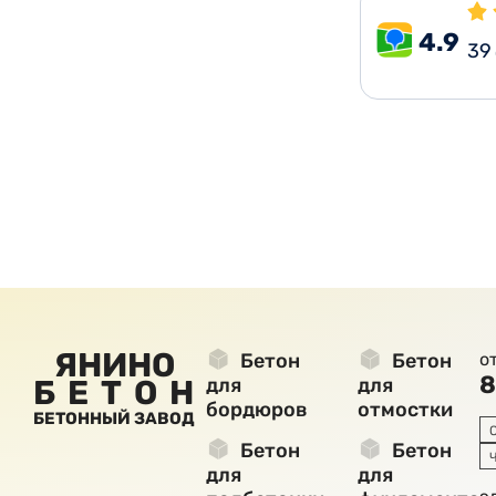
4.9
39
ЯНИНО
Бетон
Бетон
о
8
БЕТОН
для
для
бордюров
отмостки
БЕТОННЫЙ ЗАВОД
Бетон
Бетон
для
для