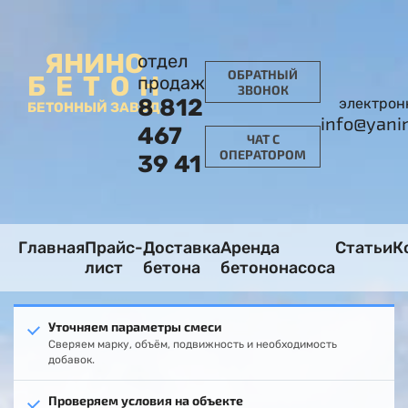
ЯНИНО
отдел
ОБРАТНЫЙ
БЕТОН
продаж
ЗВОНОК
8 812
электрон
БЕТОННЫЙ ЗАВОД
info@yani
467
ЧАТ С
ОПЕРАТОРОМ
39 41
Главная
Прайс-
Доставка
Аренда
Статьи
К
лист
бетона
бетононасоса
Уточняем параметры смеси
Сверяем марку, объём, подвижность и необходимость
добавок.
Проверяем условия на объекте