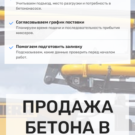
Учитываем подъезд, место разгрузки и потребность в
бетононасосе.
Согласовываем график поставки
Планируем время подачи и последовательность прибытия
миксеров.
Помогаем подготовить заливку
Подсказываем, какие данные проверить перед началом
работ.
ПРОДАЖА
БЕТОНА В