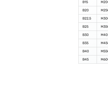
В15
М20
В20
М25
В22,5
М30
В25
М35
В30
М40
В35
М45
В40
М55
В45
М60