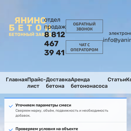
ЯНИНО
отдел
ОБРАТНЫЙ
БЕТОН
продаж
ЗВОНОК
8 812
электрон
БЕТОННЫЙ ЗАВОД
info@yani
467
ЧАТ С
ОПЕРАТОРОМ
39 41
Главная
Прайс-
Доставка
Аренда
Статьи
К
лист
бетона
бетононасоса
Уточняем параметры смеси
Сверяем марку, объём, подвижность и необходимость
добавок.
Проверяем условия на объекте