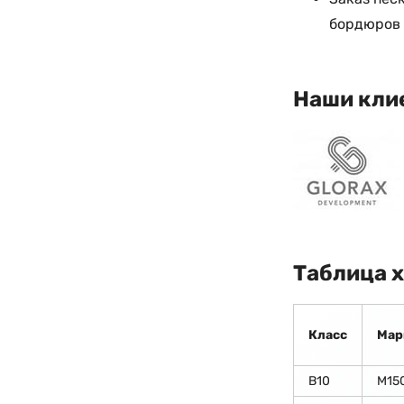
бордюров 
Наши кли
Таблица 
Класс
Мар
В10
М15