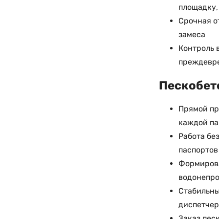
площадку,
Срочная о
замеса
Контроль 
преждевр
Пескобето
Прямой пр
каждой па
Работа бе
паспортов
Формирова
водонепро
Стабильны
диспетчер
Заказ пес