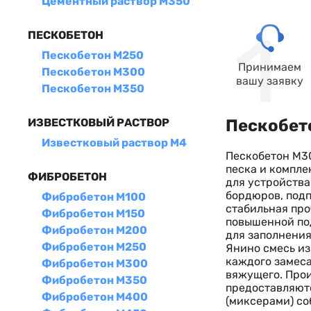
Цементный раствор М350
ПЕСКОБЕТОН
Пескобетон М250
Принимаем
Пескобетон М300
вашу заявку
Пескобетон М350
Пескобето
ИЗВЕСТКОВЫЙ РАСТВОР
Известковый раствор М4
Пескобетон М30
песка и компле
ФИБРОБЕТОН
для устройства
бордюров, подп
Фибробетон М100
стабильная про
Фибробетон М150
повышенной под
Фибробетон М200
для заполнения
Фибробетон М250
Янино смесь из
каждого замеса
Фибробетон М300
вяжущего. Прои
Фибробетон М350
предоставляютс
Фибробетон М400
(миксерами) со