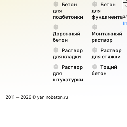
Бетон
Бетон
для
для
э
подбетонки
фундамента
i
Дорожный
Монтажный
бетон
раствор
Раствор
Раствор
для кладки
для стяжки
Раствор
Тощий
для
бетон
штукатурки
2011 — 2026 © yaninobeton.ru