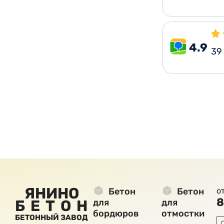
4.9
39
ЯНИНО
Бетон
Бетон
о
8
БЕТОН
для
для
бордюров
отмостки
БЕТОННЫЙ ЗАВОД