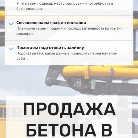
Учитываем подъезд, место разгрузки и потребность в
бетононасосе.
Согласовываем график поставки
Планируем время подачи и последовательность прибытия
миксеров.
Помогаем подготовить заливку
Подсказываем, какие данные проверить перед началом
работ.
ПРОДАЖА
БЕТОНА В